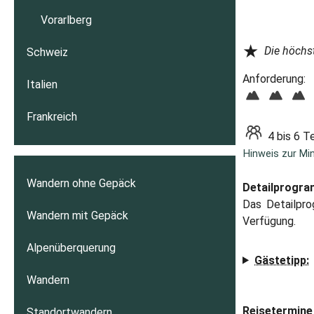
Vorarlberg
★
Die höchs
Schweiz
Anforderung:
Italien
Frankreich
4 bis 6 T
Hinweis zur Mi
Wandern ohne Gepäck
Detailprogr
Das Detailpro
Wandern mit Gepäck
Verfügung.
Alpenüberquerung
Gästetipp:
Wandern
Reisetermine 
Standortwandern