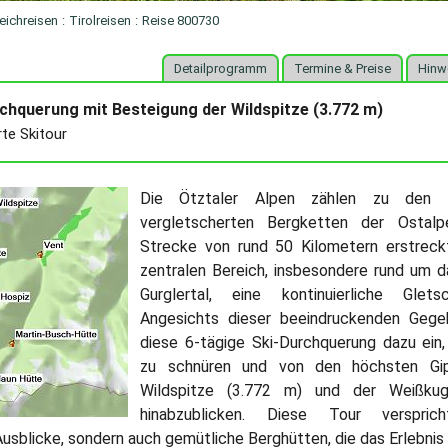
eichreisen
:
Tirolreisen
:
Reise 800730
Detailprogramm
Termine & Preise
Hinw
chquerung mit Besteigung der Wildspitze (3.772 m)
te Skitour
Die Ötztaler Alpen zählen zu den 
vergletscherten Bergketten der Ostalp
Strecke von rund 50 Kilometern erstreckt
zentralen Bereich, insbesondere rund um d
Gurglertal, eine kontinuierliche Glets
Angesichts dieser beeindruckenden Gege
diese 6-tägige Ski-Durchquerung dazu ein
zu schnüren und von den höchsten Gip
Wildspitze (3.772 m) und der Weißkug
hinabzublicken. Diese Tour verspric
usblicke, sondern auch gemütliche Berghütten, die das Erlebnis