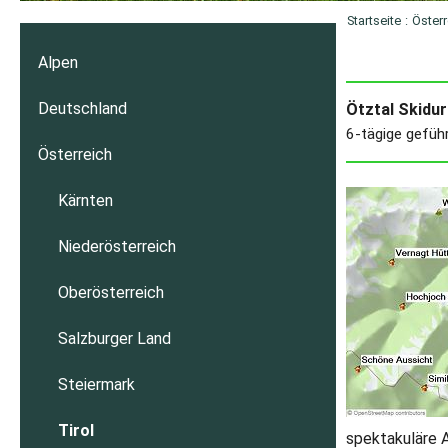
Startseite
:
Österr
Alpen
Deutschland
Ötztal Skidur
6-tägige geführ
Österreich
Kärnten
Niederösterreich
Oberösterreich
Salzburger Land
Steiermark
Tirol
spektakuläre A