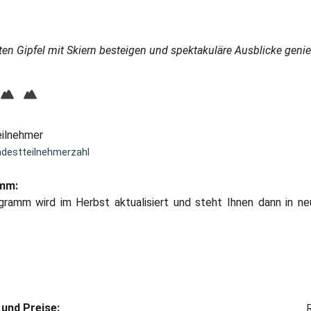
ten Gipfel mit Skiern besteigen und spektakuläre Ausblicke geni
eilnehmer
ndestteilnehmerzahl
amm:
gramm wird im Herbst aktualisiert und steht Ihnen dann in ne
und Preise: