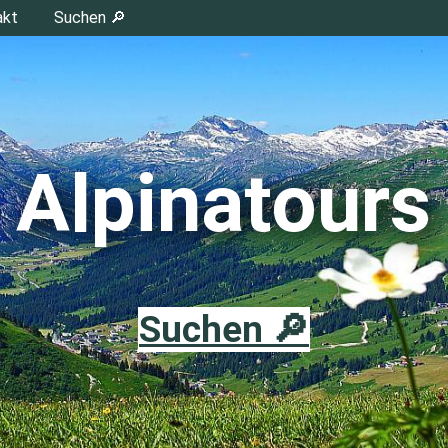
akt
Suchen 🔎
Alpinatours
Suchen 🔎