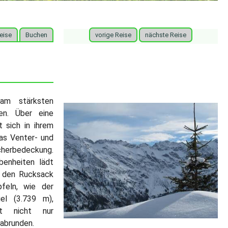
eise
Buchen
vorige Reise
nächste Reise
am stärksten
en. Über eine
 sich in ihrem
as Venter- und
cherbedeckung.
benheiten lädt
, den Rucksack
feln, wie der
el (3.739 m),
ht nicht nur
 abrunden.