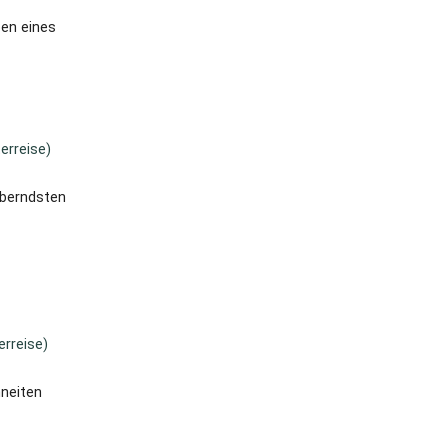
ben eines
erreise)
uberndsten
erreise)
hneiten