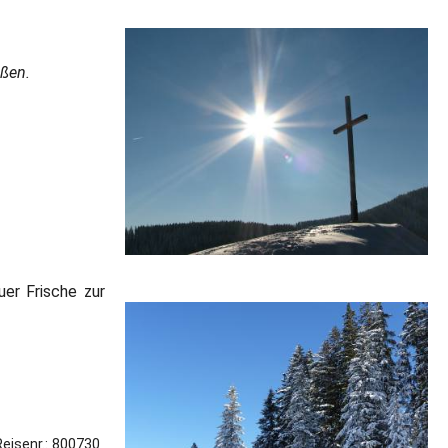
eßen.
uer Frische zur
Reisenr.: 800730