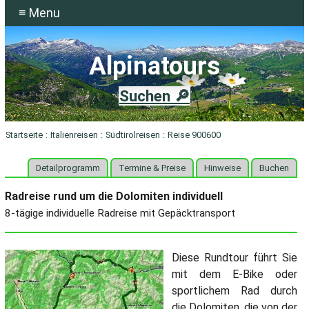
≡ Menu
Alpinatours
Suchen 🔎
Startseite
:
Italienreisen
:
Südtirolreisen
:
Reise 900600
Detailprogramm
Termine & Preise
Hinweise
Buchen
Radreise rund um die Dolomiten individuell
8-tägige individuelle Radreise mit Gepäcktransport
Diese Rundtour führt Sie
mit dem E-Bike oder
sportlichem Rad durch
die Dolomiten, die von der