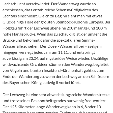
Lechschlucht verschwindet. Der Wanderweg wurde so
erschlossen, dass er zahlreiche Sehenswürdigkeiten des
Lechtals einschließt. Gleich zu Beginn sieht man mit etwas
Glück einige Tiere der größten Steinbock-Kolonie Europas. Bei
Holzgau führt der Lechweg über eine 200 m lange und 100 m
hohe Hängebrücke. Wem das zu schauklig ist, der umgeht die
Brücke und bekommt dafür die spektakulären Simms-
Wasserfälle zu sehen. Der Doser-Wasserfall bei Häselgehr
hingegen versiegt jedes Jahr am 11.11. und entspringt
zuverlässig am 23.04. auf mysteriöse Weise wieder. Unzählige
wildwachsende Orchideen säumen den Wanderweg, begleitet
von Vögeln und bunten Insekten. Märchenhaft geht es zum
Ende der Wanderung zu, wenn der Lechweg an den Schlössern
des Bayerischen König Ludwig II vorbei führt.
Der Lechweg ist eine sehr abwechslungsreiche Wanderstrecke
und trotz seines Bekanntheitsgrades nur wenig frequentiert.
Der 125 Kilometer lange Wanderweg kann in 6, 8 oder 10
Tagesetappen begangen werden. Er eignet sich hervorragend