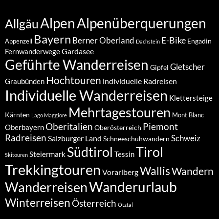
Alpenüberquerungen
Alpen
Allgäu
Bayern
E-Bike
Berner Oberland
Engadin
Appenzell
Dachstein
Gardasee
Fernwanderwege
Geführte Wanderreisen
Gletscher
Gipfel
Hochtouren
individuelle Radreisen
Graubünden
Individuelle Wanderreisen
Klettersteige
Mehrtagestouren
Kärnten
Mont Blanc
Lago Maggiore
Oberitalien
Piemont
Oberbayern
Oberösterreich
Radreisen
Schweiz
Salzburger Land
Schneeschuhwandern
Südtirol
Tirol
Steiermark
Tessin
Skitouren
Trekkingtouren
Wallis
Wandern
Vorarlberg
Wanderurlaub
Wanderreisen
Winterreisen
Österreich
Ötztal