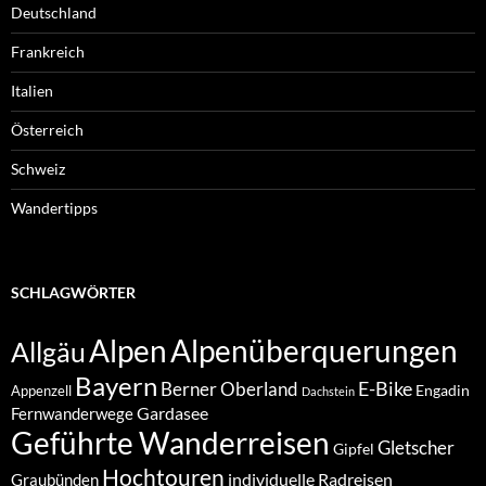
Deutschland
Frankreich
Italien
Österreich
Schweiz
Wandertipps
SCHLAGWÖRTER
Alpenüberquerungen
Alpen
Allgäu
Bayern
E-Bike
Berner Oberland
Engadin
Appenzell
Dachstein
Gardasee
Fernwanderwege
Geführte Wanderreisen
Gletscher
Gipfel
Hochtouren
individuelle Radreisen
Graubünden