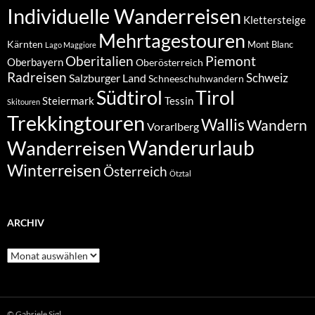
Individuelle Wanderreisen
Klettersteige
Mehrtagestouren
Kärnten
Mont Blanc
Lago Maggiore
Oberitalien
Piemont
Oberbayern
Oberösterreich
Radreisen
Schweiz
Salzburger Land
Schneeschuhwandern
Südtirol
Tirol
Steiermark
Tessin
Skitouren
Trekkingtouren
Wallis
Wandern
Vorarlberg
Wanderurlaub
Wanderreisen
Winterreisen
Österreich
Ötztal
ARCHIV
Archiv
© Gabriele Sigl