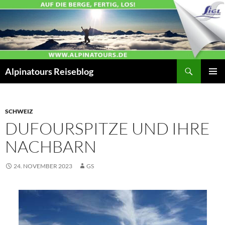
Zum
Inhalt
springen
Suchen
Alpinatours Reiseblog
PRIMÄR
MENÜ
SCHWEIZ
DUFOURSPITZE UND IHRE
NACHBARN
24. NOVEMBER 2023
GS