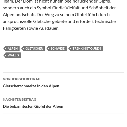
Team. Der Dom ist nicht nur ein beeindruckender Gipfel,
sondern auch ein Symbol für die Vielfalt und Schönheit der
Alpenlandschaft. Der Weg zu seinem Gipfel führt durch
anspruchsvolle Gletschergebiete und erfordert technische
Fähigkeiten sowie Ausdauer.
ALPEN
GLETSCHER
SCHWEIZ
TREKKINGTOUREN
WALLIS
Beitragsnavigation
VORHERIGER BEITRAG
Gletscherschmelze in den Alpen
NÄCHSTER BEITRAG
Die bekanntesten Gipfel der Alpen