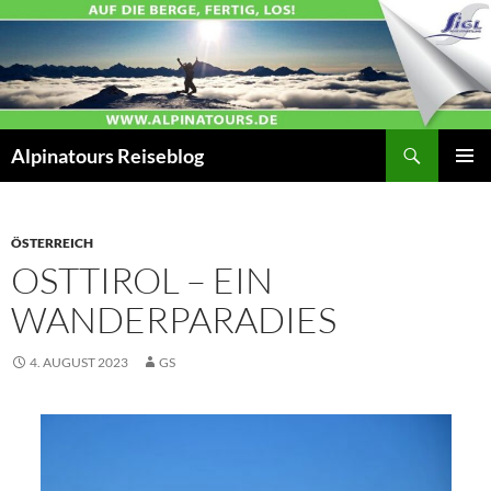
Zum
Inhalt
springen
Suchen
Alpinatours Reiseblog
PRIMÄR
MENÜ
ÖSTERREICH
OSTTIROL – EIN
WANDERPARADIES
4. AUGUST 2023
GS