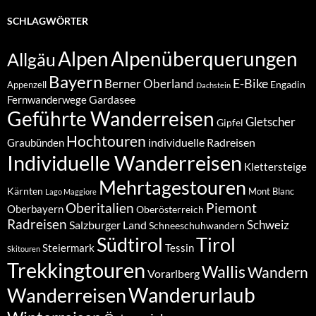
SCHLAGWÖRTER
Alpenüberquerungen
Alpen
Allgäu
Bayern
E-Bike
Berner Oberland
Engadin
Appenzell
Dachstein
Gardasee
Fernwanderwege
Geführte Wanderreisen
Gletscher
Gipfel
Hochtouren
individuelle Radreisen
Graubünden
Individuelle Wanderreisen
Klettersteige
Mehrtagestouren
Kärnten
Mont Blanc
Lago Maggiore
Oberitalien
Piemont
Oberbayern
Oberösterreich
Radreisen
Schweiz
Salzburger Land
Schneeschuhwandern
Südtirol
Tirol
Steiermark
Tessin
Skitouren
Trekkingtouren
Wallis
Wandern
Vorarlberg
Wanderurlaub
Wanderreisen