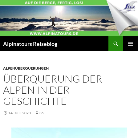
Zum
Inhalt
springen
Suchen
Alpinatours Reiseblog
PRIMÄR
MENÜ
ALPENÜBERQUERUNGEN
ÜBERQUERUNG DER
ALPEN IN DER
GESCHICHTE
14. JULI 2023
GS