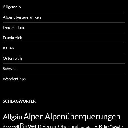
Allgemein
Alpenüberquerungen
Deutschland
Frankreich
Italien
Österreich
Schweiz
Wandertipps
SCHLAGWÖRTER
Alpenüberquerungen
Alpen
Allgäu
Bayern
E-Bike
Berner Oberland
Engadin
Appenzell
Dachstein