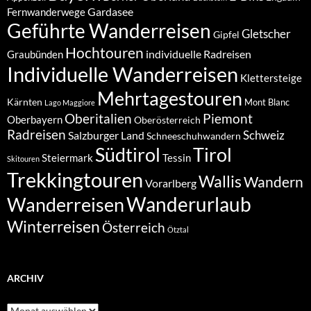
Gardasee
Fernwanderwege
Geführte Wanderreisen
Gletscher
Gipfel
Hochtouren
individuelle Radreisen
Graubünden
Individuelle Wanderreisen
Klettersteige
Mehrtagestouren
Kärnten
Mont Blanc
Lago Maggiore
Oberitalien
Piemont
Oberbayern
Oberösterreich
Radreisen
Schweiz
Salzburger Land
Schneeschuhwandern
Südtirol
Tirol
Steiermark
Tessin
Skitouren
Trekkingtouren
Wallis
Wandern
Vorarlberg
Wanderurlaub
Wanderreisen
Winterreisen
Österreich
Ötztal
ARCHIV
Archiv