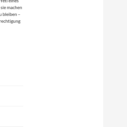
Yeti eines
 sie machen
u bleiben –
rechtigung