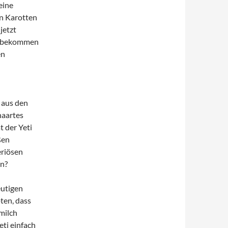
eine
on Karotten
jetzt
se bekommen
en
 aus den
haartes
 der Yeti
ßen
eriösen
en?
eutigen
ten, dass
milch
ti einfach