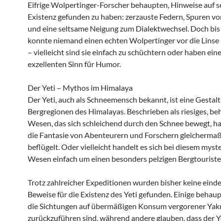
Eifrige Wolpertinger-Forscher behaupten, Hinweise auf s
Existenz gefunden zu haben: zerzauste Federn, Spuren v
und eine seltsame Neigung zum Dialektwechsel. Doch bis 
konnte niemand einen echten Wolpertinger vor die Lin
– vielleicht sind sie einfach zu schüchtern oder haben ein
exzellenten Sinn für Humor.
Der Yeti – Mythos im Himalaya
Der Yeti, auch als Schneemensch bekannt, ist eine Gestalt
Bergregionen des Himalayas. Beschrieben als riesiges, be
Wesen, das sich schleichend durch den Schnee bewegt, hat
die Fantasie von Abenteurern und Forschern gleicherma
beflügelt. Oder vielleicht handelt es sich bei diesem myst
Wesen einfach um einen besonders pelzigen Bergtourist
Trotz zahlreicher Expeditionen wurden bisher keine eind
Beweise für die Existenz des Yeti gefunden. Einige behaup
die Sichtungen auf übermäßigen Konsum vergorener Yak
zurückzuführen sind, während andere glauben, dass der Ye