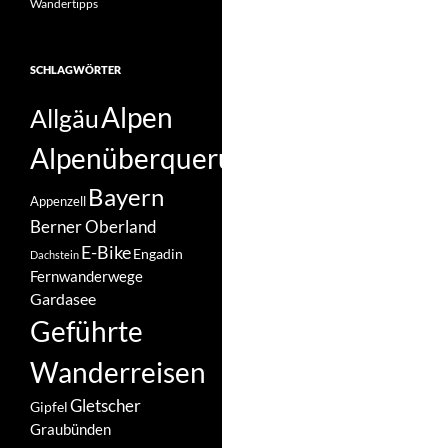
Wandertipps
SCHLAGWÖRTER
Alpen
Allgäu
Alpenüberquerungen
Bayern
Appenzell
Berner Oberland
E-Bike
Engadin
Dachstein
Fernwanderwege
Gardasee
Geführte
Wanderreisen
Gletscher
Gipfel
Graubünden