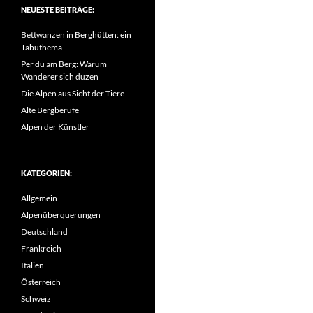
NEUESTE BEITRÄGE:
Bettwanzen in Berghütten: ein
Tabuthema
Per du am Berg: Warum
Wanderer sich duzen
Die Alpen aus Sicht der Tiere
Alte Bergberufe
Alpen der Künstler
KATEGORIEN:
Allgemein
Alpenüberquerungen
Deutschland
Frankreich
Italien
Österreich
Schweiz