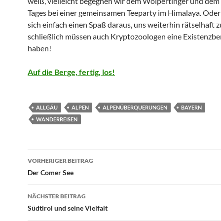
weiß, vielleicht begegnen wir dem Wolpertinger und dem 
Tages bei einer gemeinsamen Teeparty im Himalaya. Oder
sich einfach einen Spaß daraus, uns weiterhin rätselhaft z
schließlich müssen auch Kryptozoologen eine Existenzbe
haben!
Auf die Berge, fertig, los!
ALLGÄU
ALPEN
ALPENÜBERQUERUNGEN
BAYERN
WANDERREISEN
Beitragsnavigation
VORHERIGER BEITRAG
Der Comer See
NÄCHSTER BEITRAG
Südtirol und seine Vielfalt