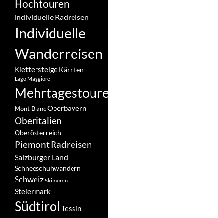
Hochtouren
individuelle Radreisen
Individuelle
Wanderreisen
Klettersteige
Kärnten
Lago Maggiore
Mehrtagestouren
Oberbayern
Mont Blanc
Oberitalien
Oberösterreich
Piemont
Radreisen
Salzburger Land
Schneeschuhwandern
Schweiz
Skitouren
Steiermark
Südtirol
Tessin