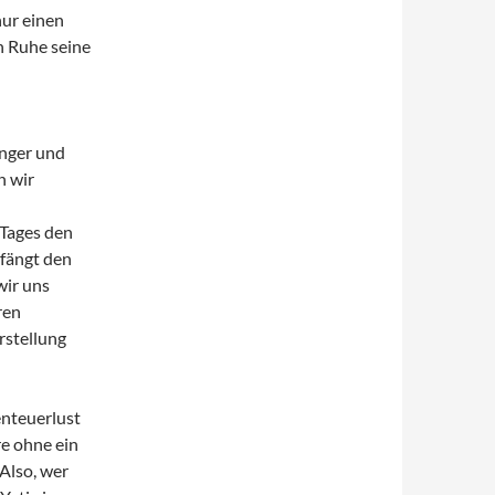
nur einen
n Ruhe seine
inger und
n wir
 Tages den
 fängt den
wir uns
ren
rstellung
enteuerlust
re ohne ein
Also, wer