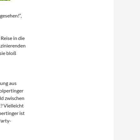
gesehen!“,
Reise in die
szinierenden
sie bloß
hung aus
olpertinger
ald zwischen
? Vielleicht
ertinger ist
Party-