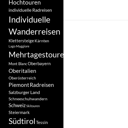
Hochtouren
individuelle Radreisen
Individuelle
Wanderreisen
Klettersteige
Kärnten
Lago Maggiore
Mehrtagestouren
Oberbayern
Mont Blanc
Oberitalien
Oberösterreich
Piemont
Radreisen
Salzburger Land
Schneeschuhwandern
Schweiz
Skitouren
Steiermark
Südtirol
Tessin