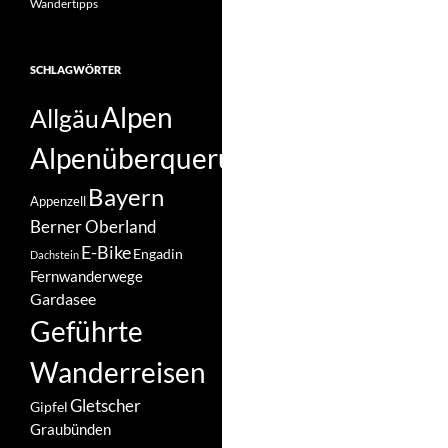
Wandertipps
SCHLAGWÖRTER
Alpen
Allgäu
Alpenüberquerungen
Bayern
Appenzell
Berner Oberland
E-Bike
Engadin
Dachstein
Fernwanderwege
Gardasee
Geführte
Wanderreisen
Gletscher
Gipfel
Graubünden