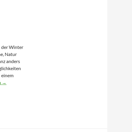
h der Winter
he, Natur
anz anders
glichkeiten
u einem
e Skifahren
n
→