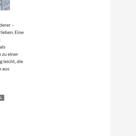
derer –
rleben. Eine
t
als
 zu einer
 leicht, die
n aus
 in den Alpen
OL