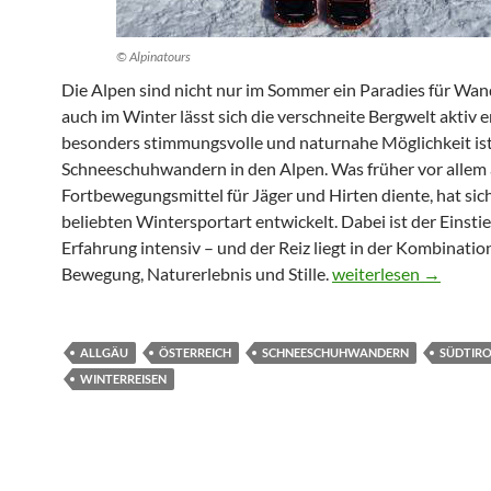
© Alpinatours
Die Alpen sind nicht nur im Sommer ein Paradies für Wan
auch im Winter lässt sich die verschneite Bergwelt aktiv e
besonders stimmungsvolle und naturnahe Möglichkeit is
Schneeschuhwandern in den Alpen. Was früher vor allem 
Fortbewegungsmittel für Jäger und Hirten diente, hat sich
beliebten Wintersportart entwickelt. Dabei ist der Einstieg
Erfahrung intensiv – und der Reiz liegt in der Kombinatio
Schneeschuhwandern
Bewegung, Naturerlebnis und Stille.
weiterlesen
→
ALLGÄU
ÖSTERREICH
SCHNEESCHUHWANDERN
SÜDTIR
WINTERREISEN