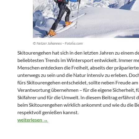
© Netzer Johannes – Fotolia.com
Skitourengehen hat sich in den letzten Jahren zu einem d
beliebtesten Trends im Wintersport entwickelt. Immer m
Menschen entdecken die Freiheit, abseits der präparierte
unterwegs zu sein und die Natur intensiv zu erleben. Doc
fürs Skitourengehen entscheidet, sollte neben Freude am
Verantwortung übernehmen – für die eigene Sicherheit, f
Skifahrer und für die Umwelt. In diesem Beitrag erfährst 
beim Skitourengehen wirklich ankommt und wie du die B
respektvoll genießen kannst.
Skitourengehen: richtiges Verhalten in den Bergen
weiterlesen
→