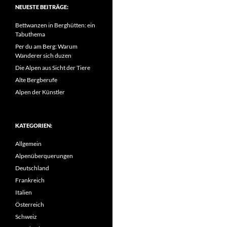
NEUESTE BEITRÄGE:
Bettwanzen in Berghütten: ein
Tabuthema
Per du am Berg: Warum
Wanderer sich duzen
Die Alpen aus Sicht der Tiere
Alte Bergberufe
Alpen der Künstler
KATEGORIEN:
Allgemein
Alpenüberquerungen
Deutschland
Frankreich
Italien
Österreich
Schweiz