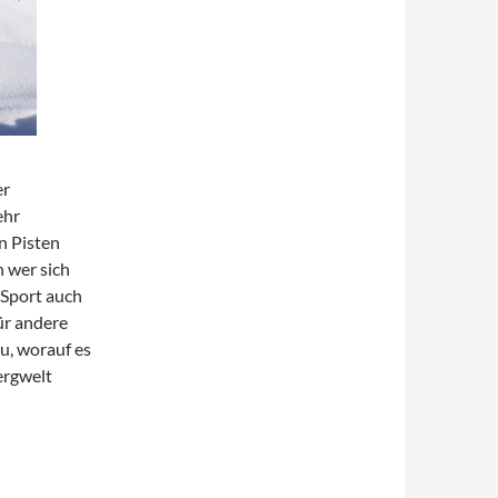
er
ehr
n Pisten
h wer sich
 Sport auch
ür andere
du, worauf es
ergwelt