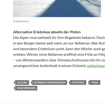
© Alpinatours
Alternative Erlebnisse abseits der Pisten
Die Alpen sind weltweit für ihre Skigebiete bekannt. Doc
in den Bergen bietet weit mehr als nur Skifahren. Wer Ru
und besondere Erlebnisse sucht, kann den Winter auch g
erleben. Winter ohne Skifahren eröffnet eine Fülle an Mö
– von Winterwandern über Schneeschuhtouren bis hin z
Winter ohn
unvergesslichen Aufenthalt in einem Eishotel.
weiterlese
ALLGÄU
SCHNEESCHUHWANDERN
SÜDTIROL
TIROL
WINTERREISEN