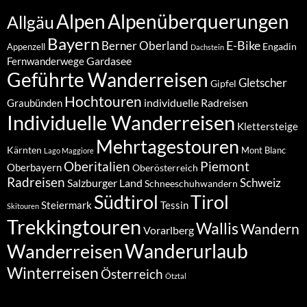
Alpenüberquerungen
Alpen
Allgäu
Bayern
E-Bike
Berner Oberland
Engadin
Appenzell
Dachstein
Gardasee
Fernwanderwege
Geführte Wanderreisen
Gletscher
Gipfel
Hochtouren
individuelle Radreisen
Graubünden
Individuelle Wanderreisen
Klettersteige
Mehrtagestouren
Kärnten
Mont Blanc
Lago Maggiore
Oberitalien
Piemont
Oberbayern
Oberösterreich
Radreisen
Schweiz
Salzburger Land
Schneeschuhwandern
Südtirol
Tirol
Steiermark
Tessin
Skitouren
Trekkingtouren
Wallis
Wandern
Vorarlberg
Wanderurlaub
Wanderreisen
Winterreisen
Österreich
Ötztal