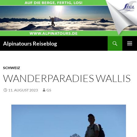
Zum
Inhalt
springen
Suchen
Alpinatours Reiseblog
PRIMÄR
MENÜ
SCHWEIZ
WANDERPARADIES WALLIS
11. AUGUST 2023
GS