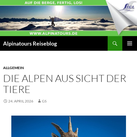
Zum
Inhalt
springen
Suchen
Alpinatours Reiseblog
PRIMÄR
MENÜ
ALLGEMEIN
DIE ALPEN AUS SICHT DER
TIERE
24. APRIL 2026
GS