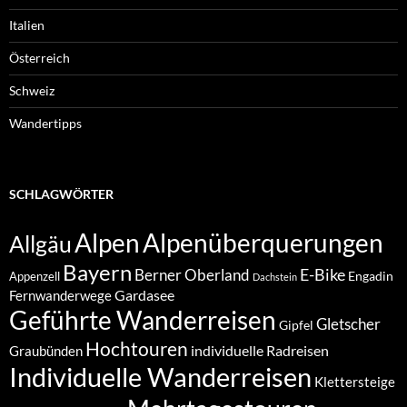
Italien
Österreich
Schweiz
Wandertipps
SCHLAGWÖRTER
Alpenüberquerungen
Alpen
Allgäu
Bayern
E-Bike
Berner Oberland
Engadin
Appenzell
Dachstein
Gardasee
Fernwanderwege
Geführte Wanderreisen
Gletscher
Gipfel
Hochtouren
individuelle Radreisen
Graubünden
Individuelle Wanderreisen
Klettersteige