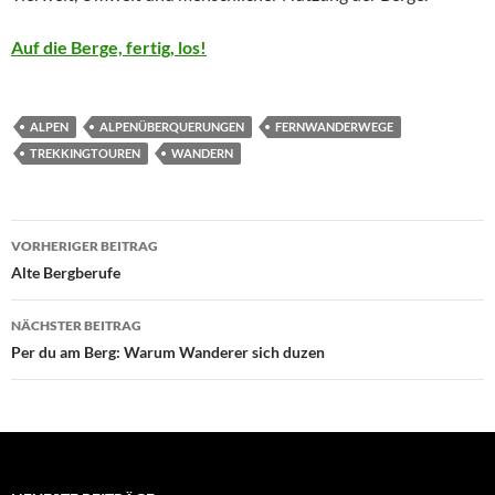
Auf die Berge, fertig, los!
ALPEN
ALPENÜBERQUERUNGEN
FERNWANDERWEGE
TREKKINGTOUREN
WANDERN
Beitragsnavigation
VORHERIGER BEITRAG
Alte Bergberufe
NÄCHSTER BEITRAG
Per du am Berg: Warum Wanderer sich duzen