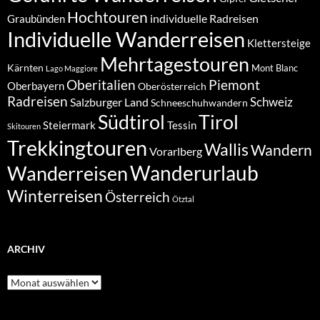
Hochtouren
individuelle Radreisen
Graubünden
Individuelle Wanderreisen
Klettersteige
Mehrtagestouren
Kärnten
Mont Blanc
Lago Maggiore
Oberitalien
Piemont
Oberbayern
Oberösterreich
Radreisen
Schweiz
Salzburger Land
Schneeschuhwandern
Südtirol
Tirol
Steiermark
Tessin
Skitouren
Trekkingtouren
Wallis
Wandern
Vorarlberg
Wanderurlaub
Wanderreisen
Winterreisen
Österreich
Ötztal
ARCHIV
Archiv