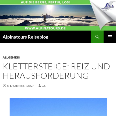
Zum
Inhalt
springen
Suchen
Alpinatours Reiseblog
PRIMÄR
MENÜ
ALLGEMEIN
KLETTERSTEIGE: REIZ UND
HERAUSFORDERUNG
6. DEZEMBER 2024
GS