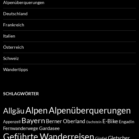
Alpenüberquerungen
Deutschland
Frankreich
Italien
Österreich
Schweiz
Wandertipps
SCHLAGWÖRTER
Alpenüberquerungen
Alpen
Allgäu
Bayern
E-Bike
Berner Oberland
Engadin
Appenzell
Dachstein
Gardasee
Fernwanderwege
Geführte Wanderreisen
Gletscher
Gipfel