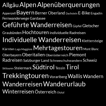
Alpenüberquerungen
Alpen
Allgäu
Bayern
E-Bike
Berner Oberland
Engadin
Appenzell
Dachstein
Gardasee
Fernwanderwege
Geführte Wanderreisen
Gletscher
Gipfel
Hochtouren
individuelle Radreisen
Graubünden
Individuelle Wanderreisen
Klettersteige
Mehrtagestouren
Kärnten
Mont Blanc
Lago Maggiore
Oberitalien
Piemont
Oberbayern
Oberösterreich
Radreisen
Schweiz
Salzburger Land
Schneeschuhwandern
Südtirol
Tirol
Steiermark
Tessin
Skitouren
Trekkingtouren
Wallis
Wandern
Vorarlberg
Wanderurlaub
Wanderreisen
Winterreisen
Österreich
Ötztal