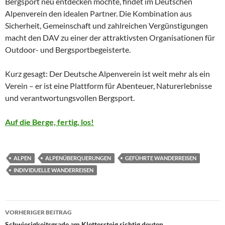
Bergsport neu entdecken möchte, findet im Deutschen
Alpenverein den idealen Partner. Die Kombination aus
Sicherheit, Gemeinschaft und zahlreichen Vergünstigungen
macht den DAV zu einer der attraktivsten Organisationen für
Outdoor- und Bergsportbegeisterte.
Kurz gesagt: Der Deutsche Alpenverein ist weit mehr als ein
Verein – er ist eine Plattform für Abenteuer, Naturerlebnisse
und verantwortungsvollen Bergsport.
Auf die Berge, fertig, los!
ALPEN
ALPENÜBERQUERUNGEN
GEFÜHRTE WANDERREISEN
INDIVIDUELLE WANDERREISEN
Beitragsnavigation
VORHERIGER BEITRAG
Schwierigkeitsgrade am Klettersteig richtig deuten