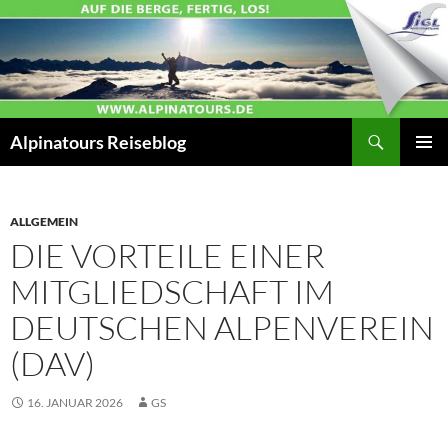
Zum
Inhalt
springen
Suchen
Alpinatours Reiseblog
PRIMÄR
MENÜ
ALLGEMEIN
DIE VORTEILE EINER
MITGLIEDSCHAFT IM
DEUTSCHEN ALPENVEREIN
(DAV)
16. JANUAR 2026
GS