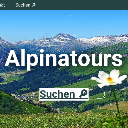
akt
Suchen 🔎
Alpinatours
Suchen 🔎