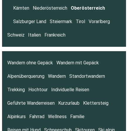
Kärnten
Niederösterreich
Oberösterreich
Salzburger Land
Steiermark
Tirol
Vorarlberg
Schweiz
Italien
Frankreich
Wandern ohne Gepäck
Wandern mit Gepäck
Alpenüberquerung
Wandern
Standortwandern
Trekking
Hochtour
Individuelle Reisen
Geführte Wanderreisen
Kurzurlaub
Klettersteig
Alpinkurs
Fahrrad
Wellness
Familie
Reisen mit Hund
Schneeschuh
Skitouren
Ski alpin