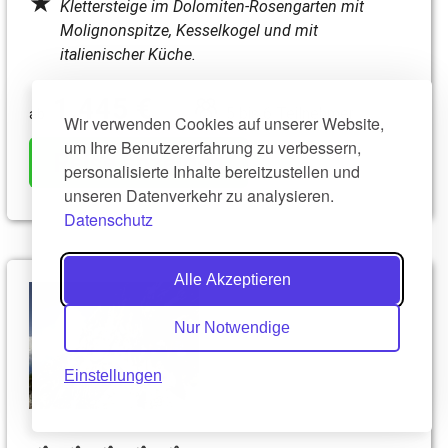
Klettersteige im Dolomiten-Rosengarten mit
Molignonspitze, Kesselkogel und mit
italienischer Küche.
1.445 €
5 bis 6 Teilnehmer
Wir verwenden Cookies auf unserer Website,
um Ihre Benutzererfahrung zu verbessern,
Reise anzeigen
personalisierte Inhalte bereitzustellen und
unseren Datenverkehr zu analysieren.
Datenschutz
Alle Akzeptieren
Nur Notwendige
Einstellungen