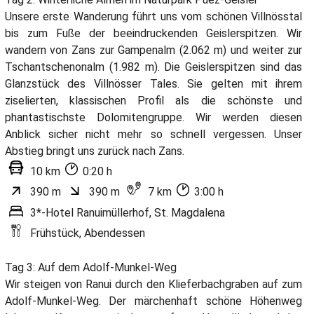
Unsere erste Wanderung führt uns vom schönen Villnösstal
bis zum Fuße der beeindruckenden Geislerspitzen. Wir
wandern von Zans zur Gampenalm (2.062 m) und weiter zur
Tschantschenonalm (1.982 m). Die Geislerspitzen sind das
Glanzstück des Villnösser Tales. Sie gelten mit ihrem
ziselierten, klassischen Profil als die schönste und
phantastischste Dolomitengruppe. Wir werden diesen
Anblick sicher nicht mehr so schnell vergessen. Unser
Abstieg bringt uns zurück nach Zans.
10 km
0:20 h
390 m
390 m
7 km
3:00 h
3*-Hotel Ranuimüllerhof, St. Magdalena
Frühstück, Abendessen
Tag 3: Auf dem Adolf-Munkel-Weg
Wir steigen von Ranui durch den Klieferbachgraben auf zum
Adolf-Munkel-Weg. Der märchenhaft schöne Höhenweg