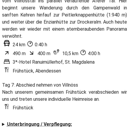
vom Villnösstal ins parallel verlaufende Aferer Tal. Hier
beginnt unsere Wanderung durch den Gampenwald in
sanften Kehren hinfauf zur Peitlerknappenhütte (1.940 m)
und weiter über die Enzianhütte zur Drockeralm. Auch heute
werden wir wieder mit einem atemberaubenden Panorama
verwöhnt.
24 km
0:40 h
490 m
400 m
10,5 km
4:00 h
3*-Hotel Ranuimüllerhof, St. Magdalena
Frühstück, Abendessen
Tag 7: Abschied nehmen von Villnöss
Nach unserem gemeinsamen Frühstück verabschieden wir
uns und treten unsere individuelle Heimreise an.
Frühstück
Unterbringung / Verpflegung: