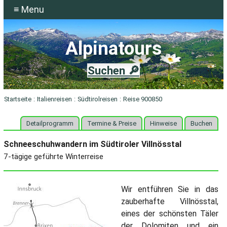
≡ Menu
Alpinatours
Suchen 🔎
Startseite
:
Italienreisen
:
Südtirolreisen
:
Reise 900850
Detailprogramm
Termine & Preise
Hinweise
Buchen
Schneeschuhwandern im Südtiroler Villnösstal
7-tägige geführte Winterreise
Wir entführen Sie in das
zauberhafte Villnösstal,
eines der schönsten Täler
der Dolomiten und ein