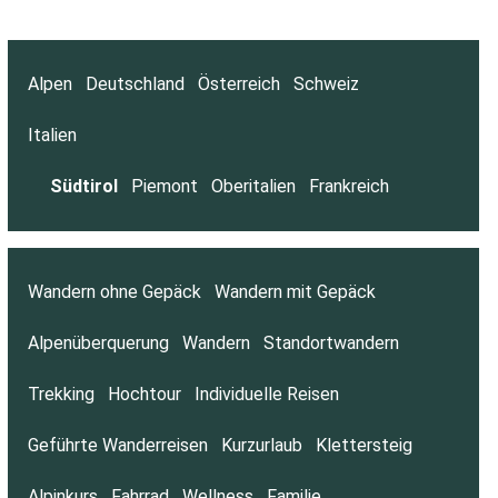
Alpen
Deutschland
Österreich
Schweiz
Italien
Südtirol
Piemont
Oberitalien
Frankreich
Wandern ohne Gepäck
Wandern mit Gepäck
Alpenüberquerung
Wandern
Standortwandern
Trekking
Hochtour
Individuelle Reisen
Geführte Wanderreisen
Kurzurlaub
Klettersteig
Alpinkurs
Fahrrad
Wellness
Familie