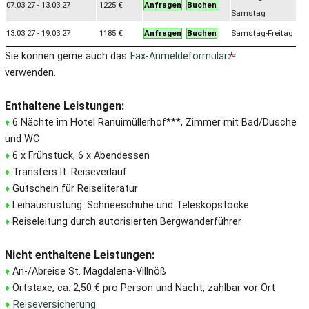
07.03.27 - 13.03.27
1225 €
Anfragen
Buchen
Samstag
13.03.27 - 19.03.27
1185 €
Anfragen
Buchen
Samstag-Freitag
Sie können gerne auch das
Fax-Anmeldeformular
verwenden.
Enthaltene Leistungen:
♦
6 Nächte im Hotel Ranuimüllerhof***, Zimmer mit Bad/Dusche
und WC
♦
6 x Frühstück, 6 x Abendessen
♦
Transfers lt. Reiseverlauf
♦
Gutschein für Reiseliteratur
♦
Leihausrüstung: Schneeschuhe und Teleskopstöcke
♦
Reiseleitung durch autorisierten Bergwanderführer
Nicht enthaltene Leistungen:
♦
An-/Abreise St. Magdalena-Villnöß
♦
Ortstaxe, ca. 2,50 € pro Person und Nacht, zahlbar vor Ort
♦
Reiseversicherung