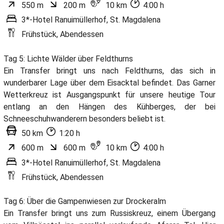
550 m
200 m
10 km
4:00 h
3*-Hotel Ranuimüllerhof, St. Magdalena
Frühstück, Abendessen
Tag 5: Lichte Wälder über Feldthurns
Ein Transfer bringt uns nach Feldthurns, das sich in
wunderbarer Lage über dem Eisacktal befindet. Das Garner
Wetterkreuz ist Ausgangspunkt für unsere heutige Tour
entlang an den Hängen des Kühberges, der bei
Schneeschuhwanderern besonders beliebt ist.
50 km
1:20 h
600 m
600 m
10 km
4:00 h
3*-Hotel Ranuimüllerhof, St. Magdalena
Frühstück, Abendessen
Tag 6: Über die Gampenwiesen zur Drockeralm
Ein Transfer bringt uns zum Russiskreuz, einem Übergang