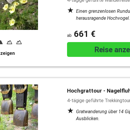
4-tägige geführte Wanderreise
Einen grenzenlosen Rundum
herausragende Hochvogel.
661 €
Reise anze
nzeigen
Hochgrattour - Nagelflu
4-tägige geführte Trekkingtou
Gratwanderung über 14 Gipf
Ausblicken.