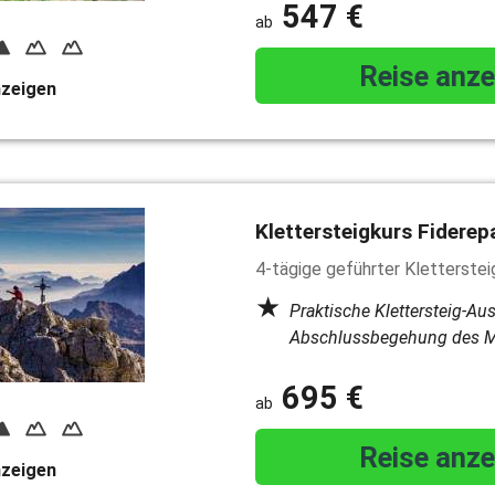
547 €
Reise anze
nzeigen
Klettersteigkurs Fidere
4-tägige geführter Kletterstei
Praktische Klettersteig-Au
Abschlussbegehung des Mi
695 €
Reise anze
nzeigen