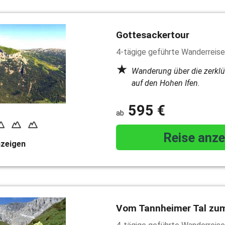
Gottesackertour
4-tägige geführte Wanderreise
Wanderung über die zerklü
auf den Hohen Ifen.
595 €
Reise anze
nzeigen
Vom Tannheimer Tal zu