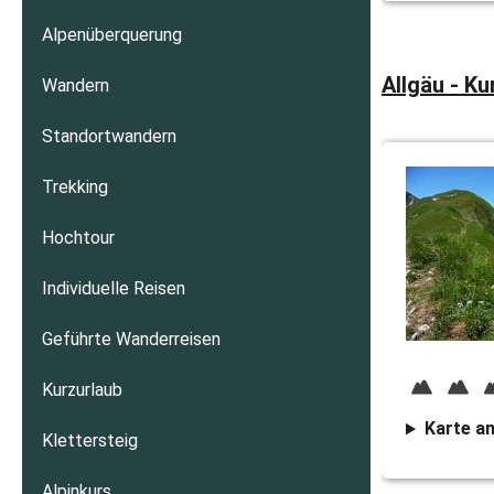
Alpenüberquerung
Allgäu - Ku
Wandern
Standortwandern
Trekking
Hochtour
Individuelle Reisen
Geführte Wanderreisen
Kurzurlaub
Karte a
Klettersteig
Alpinkurs