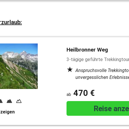
rzurlaub:
Heilbronner Weg
3-tägige geführte Trekkingtou
Anspruchsvolle Trekkingt
unvergesslichen Erlebniss
470 €
Reise anze
nzeigen