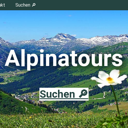
akt
Suchen 🔎
Alpinatours
Suchen 🔎