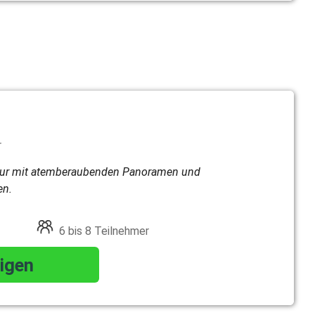
r
our mit atemberaubenden Panoramen und
en.
6 bis 8 Teilnehmer
igen