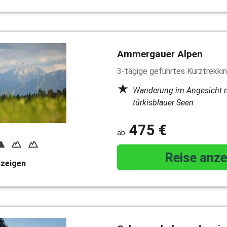
Ammergauer Alpen
3-tägige geführtes Kurztrekki
Wanderung im Angesicht m
türkisblauer Seen.
475 €
Reise anze
nzeigen