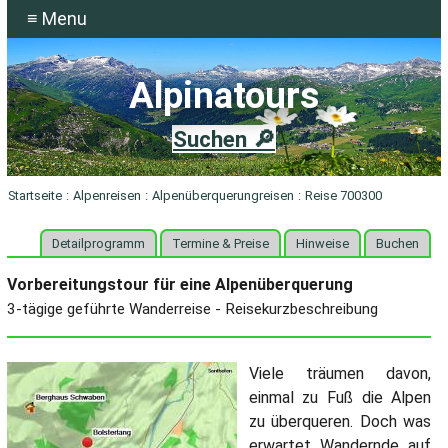
≡ Menu
Alpinatours
Suchen 🔎
Startseite
:
Alpenreisen
:
Alpenüberquerungreisen
:
Reise 700300
Detailprogramm
Termine & Preise
Hinweise
Buchen
Vorbereitungstour für eine Alpenüberquerung
3-tägige geführte Wanderreise - Reisekurzbeschreibung
Viele träumen davon,
einmal zu Fuß die Alpen
zu überqueren. Doch was
erwartet Wandernde auf