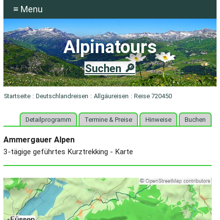
≡ Menu
Alpinatours
Suchen 🔎
Startseite
:
Deutschlandreisen
:
Allgäureisen
:
Reise 720450
Detailprogramm
Termine & Preise
Hinweise
Buchen
Ammergauer Alpen
3-tägige geführtes Kurztrekking - Karte