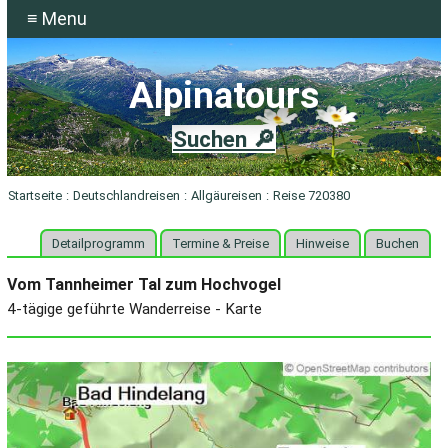
≡ Menu
Alpinatours
Suchen 🔎
Startseite
:
Deutschlandreisen
:
Allgäureisen
:
Reise 720380
Detailprogramm
Termine & Preise
Hinweise
Buchen
Vom Tannheimer Tal zum Hochvogel
4-tägige geführte Wanderreise - Karte