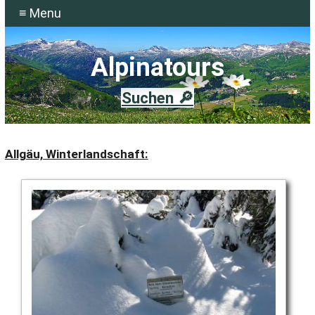
≡ Menu
Alpinatours
Suchen 🔎
Allgäu, Winterlandschaft: