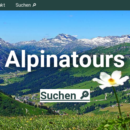
akt
Suchen 🔎
Alpinatours
Suchen 🔎