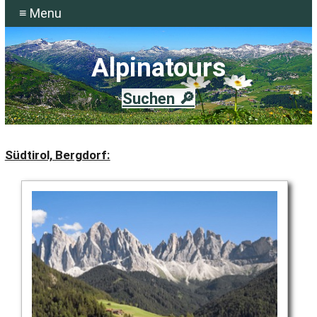
≡ Menu
Alpinatours
Suchen 🔎
Südtirol, Bergdorf: