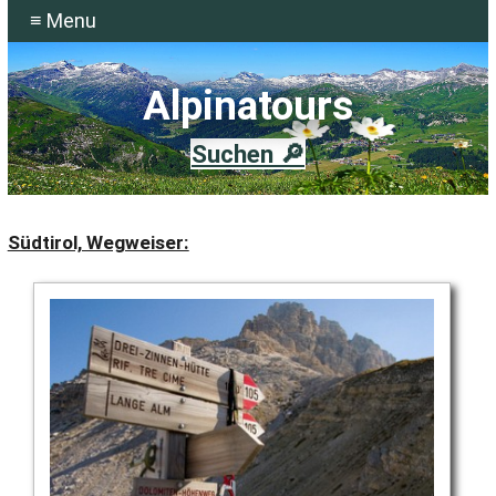
≡ Menu
Alpinatours
Suchen 🔎
Südtirol, Wegweiser: