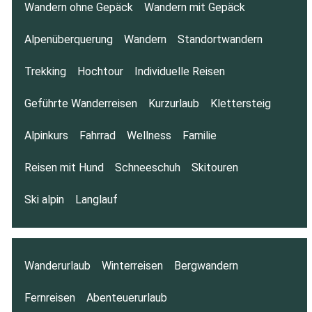
Wandern ohne Gepäck
Wandern mit Gepäck
Alpenüberquerung
Wandern
Standortwandern
Trekking
Hochtour
Individuelle Reisen
Geführte Wanderreisen
Kurzurlaub
Klettersteig
Alpinkurs
Fahrrad
Wellness
Familie
Reisen mit Hund
Schneeschuh
Skitouren
Ski alpin
Langlauf
Wanderurlaub
Winterreisen
Bergwandern
Fernreisen
Abenteuerurlaub