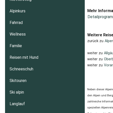
Mehr Informa
Alpinkurs
Detailprogram
Fahrrad
Wellness
Weitere Reis
zurück zu
Alpe
Familie
weiter zu
Allgä
Reisen mit Hund
weiter zu
Oberb
weiter zu
Vorar
Schneeschuh
Skitouren
Neben dieser Alpen
Ski alpin
den Alpen und Berg
zahlreiche Informa
Langlauf
speziellen Alpenre