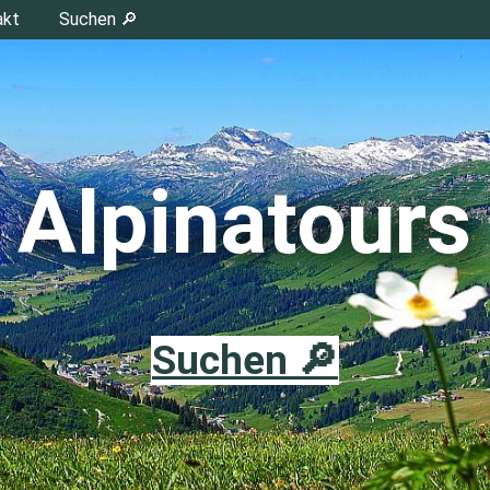
akt
Suchen 🔎
Alpinatours
Suchen 🔎