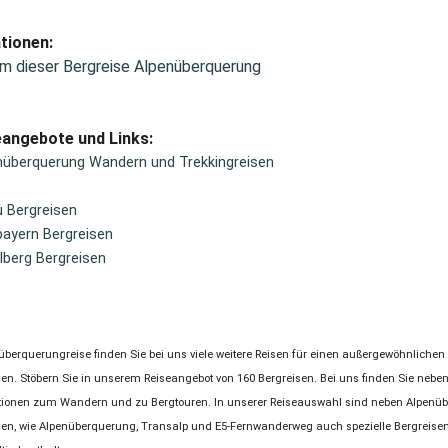
tionen:
m dieser Bergreise Alpenüberquerung
eangebote und Links:
nüberquerung Wandern und Trekkingreisen
u Bergreisen
ayern Bergreisen
lberg Bergreisen
überquerungreise finden Sie bei uns viele weitere Reisen für einen außergewöhnliche
en. Stöbern Sie in unserem Reiseangebot von 160 Bergreisen. Bei uns finden Sie nebe
tionen zum Wandern und zu Bergtouren. In unserer Reiseauswahl sind neben Alpenü
isen, wie Alpenüberquerung, Transalp und E5-Fernwanderweg auch spezielle Bergreisen 