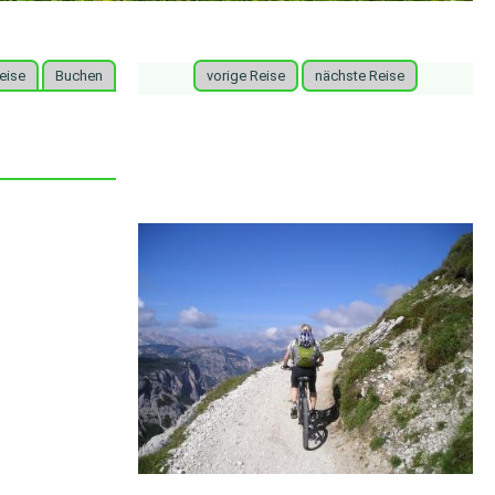
eise
Buchen
vorige Reise
nächste Reise