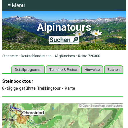
≡ Menu
Alpinatours
Suchen 🔎
Startseite
:
Deutschlandreisen
:
Allgäureisen
:
Reise 720300
Detailprogramm
Termine & Preise
Hinweise
Buchen
Steinbocktour
6-tägige geführte Trekkingtour - Karte