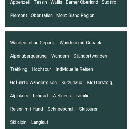
Appenzell
Tessin
Wallis
Berner Oberland
Südtirol
Piemont
Oberitalien
Mont Blanc Region
Wandern ohne Gepäck
Wandern mit Gepäck
Alpenüberquerung
Wandern
Standortwandern
Trekking
Hochtour
Individuelle Reisen
Geführte Wanderreisen
Kurzurlaub
Klettersteig
Alpinkurs
Fahrrad
Wellness
Familie
Reisen mit Hund
Schneeschuh
Skitouren
Ski alpin
Langlauf