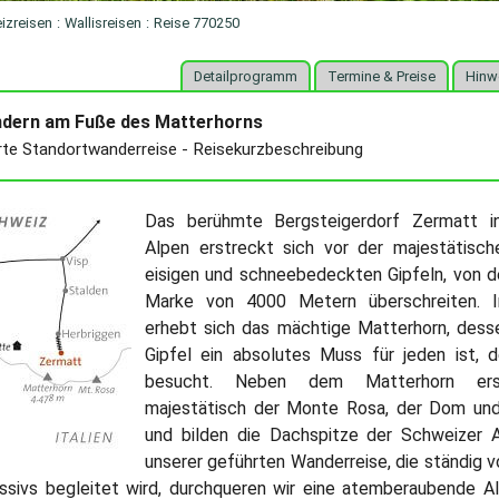
izreisen
:
Wallisreisen
:
Reise 770250
Detailprogramm
Termine & Preise
Hinw
dern am Fuße des Matterhorns
rte Standortwanderreise - Reisekurzbeschreibung
Das berühmte Bergsteigerdorf Zermatt in
Alpen erstreckt sich vor der majestätisch
eisigen und schneebedeckten Gipfeln, von d
Marke von 4000 Metern überschreiten. I
erhebt sich das mächtige Matterhorn, desse
Gipfel ein absolutes Muss für jeden ist, 
besucht. Neben dem Matterhorn ers
majestätisch der Monte Rosa, der Dom un
und bilden die Dachspitze der Schweizer 
unserer geführten Wanderreise, die ständig 
sivs begleitet wird, durchqueren wir eine atemberaubende Al