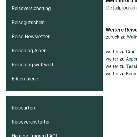
Mehr Informa
Detailprogram
Reiseversicherung
Reisegutschein
Weitere Reis
Reise Newsletter
zurück zu
Wall
Reiseblog Alpen
weiter zu
Grau
weiter zu
Appen
Reiseblog weltweit
weiter zu
Tessi
weiter zu
Berne
Bildergalerie
Reisearten
Reiseveranstalter
Häufige Fragen (FAQ)