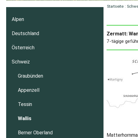
Startseite
:
Schwe
Alpen
Deutschland
Zermatt: Wan
7-tägige gefüh
Österreich
Schweiz
Graubünden
Appenzell
Tessin
Wallis
Berner Oberland
Matterhornmas