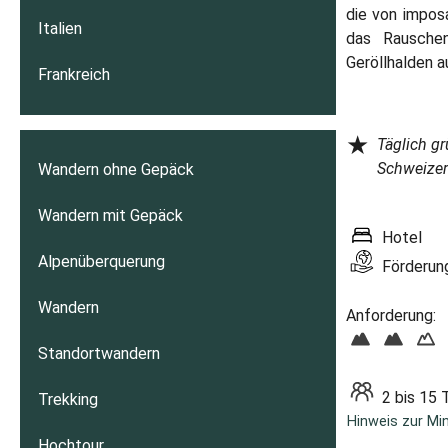
die von impos
Italien
das Rauschen
Geröllhalden 
Frankreich
★
Täglich gr
Schweizer
Wandern ohne Gepäck
Wandern mit Gepäck
Hotel
Alpenüberquerung
Förderung
Wandern
Anforderung:
Standortwandern
2 bis 15 
Trekking
Hinweis zur Mi
Hochtour