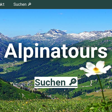
akt
Suchen 🔎
Alpinatours
Suchen 🔎