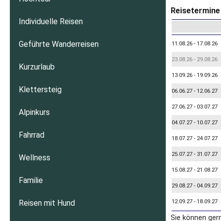
Reisetermine 
Individuelle Reisen
Geführte Wanderreisen
11.08.26 - 17.08.26
23.08.26 - 29.08.26
Kurzurlaub
13.09.26 - 19.09.26
Klettersteig
06.06.27 - 12.06.27
27.06.27 - 03.07.27
Alpinkurs
04.07.27 - 10.07.27
Fahrrad
18.07.27 - 24.07.27
25.07.27 - 31.07.27
Wellness
15.08.27 - 21.08.27
Familie
29.08.27 - 04.09.27
12.09.27 - 18.09.27
Reisen mit Hund
Sie können ger