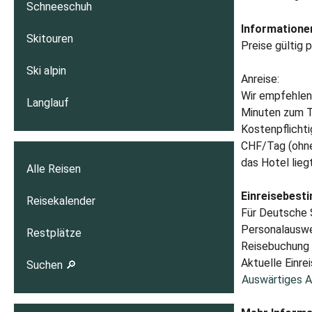
Schneeschuh
Informationen
Skitouren
Preise gültig 
Ski alpin
Anreise:
Wir empfehlen 
Langlauf
Minuten zum T
Kostenpflichti
CHF/Tag (ohne
das Hotel lieg
Alle Reisen
Einreisebest
Reisekalender
Für Deutsche S
Personalauswei
Restplätze
Reisebuchung A
Aktuelle Einrei
Suchen 🔎
Auswärtiges A