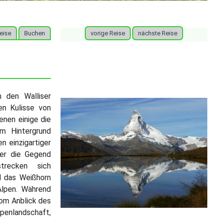
eise
Buchen
vorige Reise
nächste Reise
 den Walliser
en Kulisse von
enen einige die
m Hintergrund
n einzigartiger
der die Gegend
trecken sich
d das Weißhorn
Alpen. Während
vom Anblick des
penlandschaft,