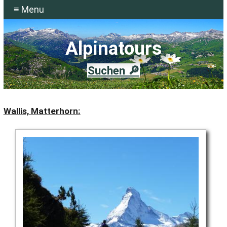
≡ Menu
Alpinatours
Suchen 🔎
Wallis, Matterhorn: