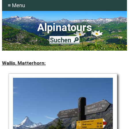
≡ Menu
Alpinatours
Suchen 🔎
Wallis, Matterhorn: