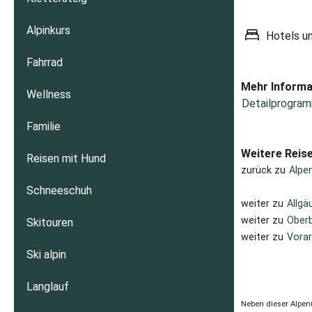
Alpinkurs
Hotels u
Fahrrad
Mehr Informa
Wellness
Detailprogram
Familie
Weitere Reis
Reisen mit Hund
zurück zu
Alpe
Schneeschuh
weiter zu
Allgä
weiter zu
Oberb
Skitouren
weiter zu
Vorar
Ski alpin
Langlauf
Neben dieser Alpen