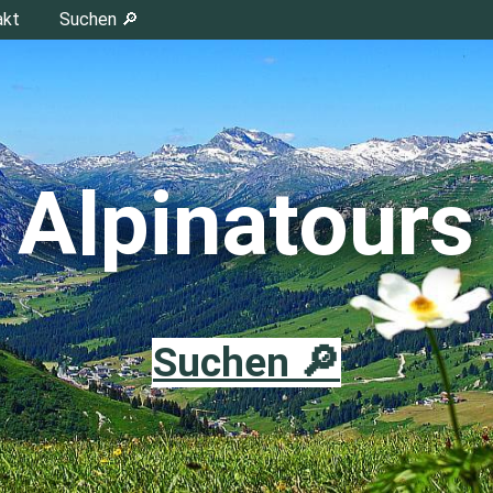
akt
Suchen 🔎
Alpinatours
Suchen 🔎