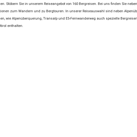
en. Stöbern Sie in unserem Reiseangebot von 160 Bergreisen. Bei uns finden Sie nebe
tionen zum Wandern und zu Bergtouren. In unserer Reiseauswahl sind neben Alpenü
isen, wie Alpenüberquerung, Transalp und E5-Fernwanderweg auch spezielle Bergreisen 
irol enthalten.