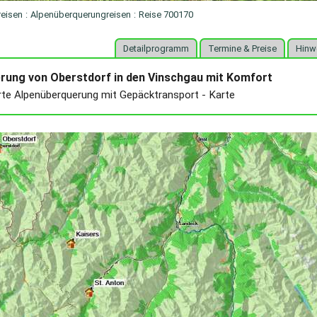
reisen
:
Alpenüberquerungreisen
:
Reise 700170
Detailprogramm
Termine & Preise
Hinw
rung von Oberstdorf in den Vinschgau mit Komfort
rte Alpenüberquerung mit Gepäcktransport - Karte