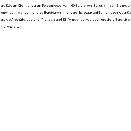
en. Stöbern Sie in unserem Reiseangebot von 160 Bergreisen. Bei uns finden Sie nebe
tionen zum Wandern und zu Bergtouren. In unserer Reiseauswahl sind neben Alpenü
isen, wie Alpenüberquerung, Transalp und E5-Fernwanderweg auch spezielle Bergreisen 
irol enthalten.