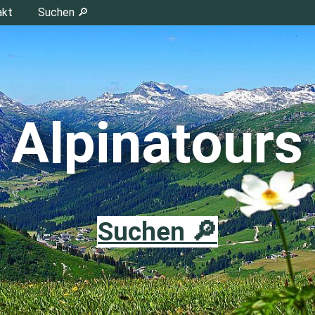
akt
Suchen 🔎
Alpinatours
Suchen 🔎