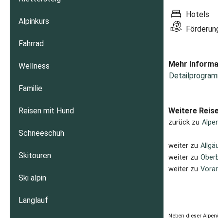
Hotels
Alpinkurs
Förderung
Fahrrad
Mehr Informa
Wellness
Detailprogram
Familie
Reisen mit Hund
Weitere Reis
zurück zu
Alpe
Schneeschuh
weiter zu
Allgä
Skitouren
weiter zu
Oberb
weiter zu
Vorar
Ski alpin
Langlauf
Neben dieser Alpen