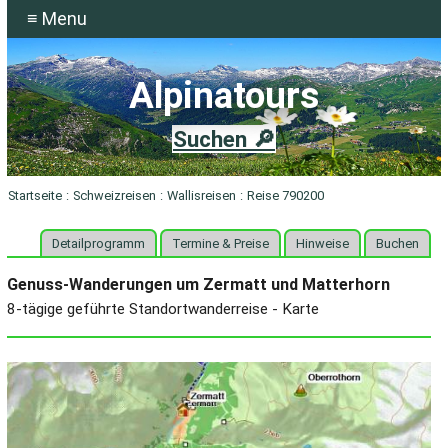
≡ Menu
Alpinatours
Suchen 🔎
Startseite
:
Schweizreisen
:
Wallisreisen
:
Reise 790200
Detailprogramm
Termine & Preise
Hinweise
Buchen
Genuss-Wanderungen um Zermatt und Matterhorn
8-tägige geführte Standortwanderreise - Karte