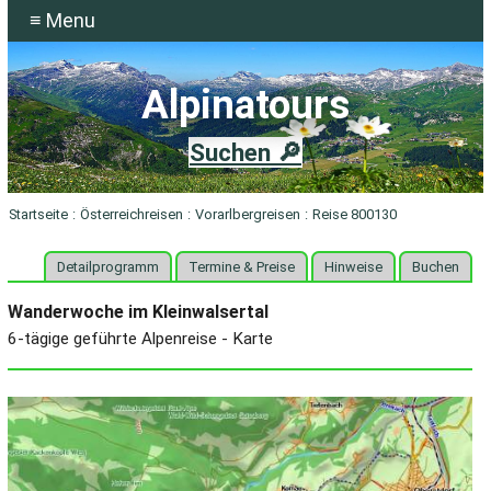
≡ Menu
Alpinatours
Suchen 🔎
Startseite
:
Österreichreisen
:
Vorarlbergreisen
:
Reise 800130
Detailprogramm
Termine & Preise
Hinweise
Buchen
Wanderwoche im Kleinwalsertal
6-tägige geführte Alpenreise - Karte