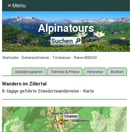
≡ Menu
Alpinatours
Suchen 🔎
Startseite
:
Österreichreisen
:
Tirolreisen
:
Reise 800230
Detailprogramm
Termine & Preise
Hinweise
Buchen
Wandern im Zillertal
8-tägige geführte Standortwanderreise - Karte