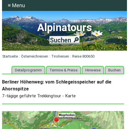
≡ Menu
Alpinatours
Suchen 🔎
Startseite
:
Österreichreisen
:
Tirolreisen
:
Reise 800650
Detailprogramm
Termine & Preise
Hinweise
Buchen
Berliner Höhenweg: vom Schlegeisspeicher auf die
Ahornspitze
7-tägige geführte Trekkingtour - Karte