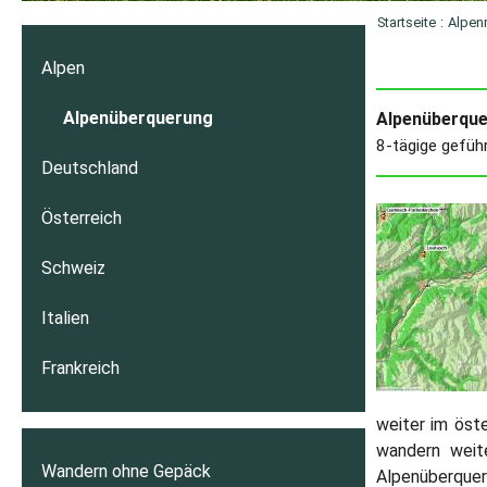
Startseite
:
Alpen
Alpen
Alpenüberquerung
Alpenüberque
8-tägige gefüh
Deutschland
Österreich
Schweiz
Italien
Frankreich
weiter im öste
wandern weite
Wandern ohne Gepäck
Alpenüberque