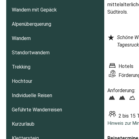
mittelalterl
Wandern mit Gepäck
Südtirols.
Alpenüberquerung
★
Schöne Wa
Wandern
Tagesruck
Standortwandern
Hotels
Trekking
Förderung
Hochtour
Anforderung:
Individuelle Reisen
Geführte Wanderreisen
2 bis 15 
Hinweis zur Mi
Kurzurlaub
Klettersteig
Reisetermine 