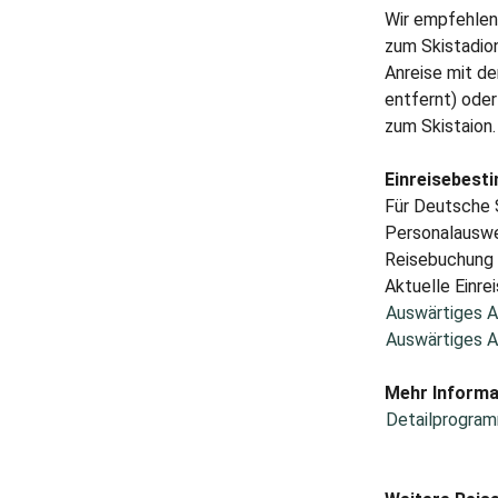
Wir empfehlen
zum Skistadion
Anreise mit d
entfernt) ode
zum Skistaion.
Einreisebest
Für Deutsche S
Personalauswei
Reisebuchung A
Aktuelle Einrei
Auswärtiges A
Auswärtiges A
Mehr Informa
Detailprogram