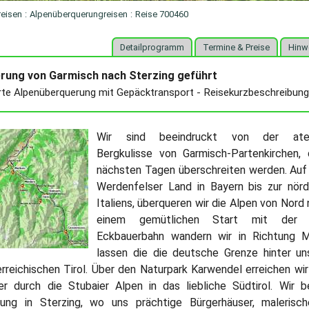
reisen
:
Alpenüberquerungreisen
:
Reise 700460
Detailprogramm
Termine & Preise
Hinw
rung von Garmisch nach Sterzing geführt
rte Alpenüberquerung mit Gepäcktransport - Reisekurzbeschreibun
Wir sind beeindruckt von der ate
Bergkulisse von Garmisch-Partenkirchen, 
nächsten Tagen überschreiten werden. A
Werdenfelser Land in Bayern bis zur nörd
Italiens, überqueren wir die Alpen von Nord
einem gemütlichen Start mit der 
Eckbauerbahn wandern wir in Richtung M
lassen die die deutsche Grenze hinter u
rreichischen Tirol. Über den Naturpark Karwendel erreichen wir
r durch die Stubaier Alpen in das liebliche Südtirol. Wir 
rung in Sterzing, wo uns prächtige Bürgerhäuser, maleris