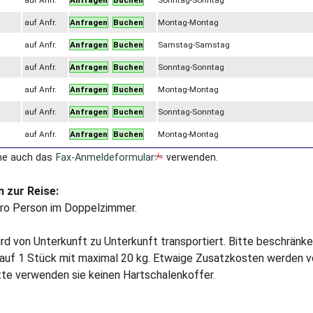
auf Anfr.
Anfragen
Buchen
Sonntag-Sonntag
auf Anfr.
Anfragen
Buchen
Montag-Montag
auf Anfr.
Anfragen
Buchen
Samstag-Samstag
auf Anfr.
Anfragen
Buchen
Sonntag-Sonntag
auf Anfr.
Anfragen
Buchen
Montag-Montag
auf Anfr.
Anfragen
Buchen
Sonntag-Sonntag
auf Anfr.
Anfragen
Buchen
Montag-Montag
ne auch das
Fax-Anmeldeformular
verwenden.
 zur Reise:
pro Person im Doppelzimmer.
d von Unterkunft zu Unterkunft transportiert. Bitte beschränken
auf 1 Stück mit maximal 20 kg. Etwaige Zusatzkosten werden v
tte verwenden sie keinen Hartschalenkoffer.