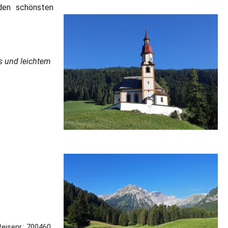
 den schönsten
s und leichtem
Reisenr.: 700460