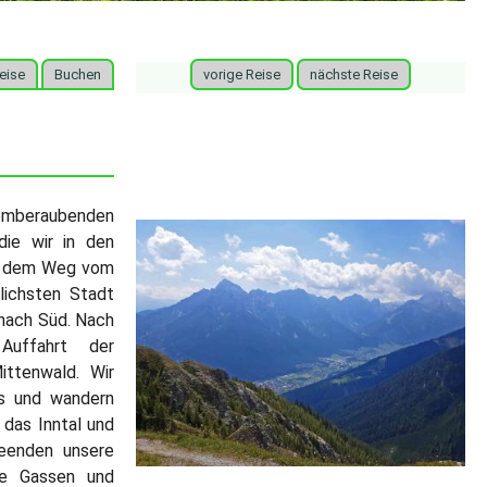
eise
Buchen
vorige Reise
nächste Reise
g
mberaubenden
die wir in den
uf dem Weg vom
lichsten Stadt
 nach Süd. Nach
Auffahrt der
ittenwald. Wir
ns und wandern
 das Inntal und
beenden unsere
che Gassen und