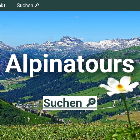
akt
Suchen 🔎
Alpinatours
Suchen 🔎