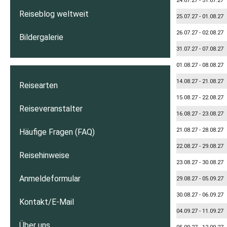
24.07.27 - 31.07.27
Reiseblog weltweit
25.07.27 - 01.08.27
26.07.27 - 02.08.27
Bildergalerie
31.07.27 - 07.08.27
01.08.27 - 08.08.27
14.08.27 - 21.08.27
Reisearten
15.08.27 - 22.08.27
Reiseveranstalter
16.08.27 - 23.08.27
21.08.27 - 28.08.27
Häufige Fragen (FAQ)
22.08.27 - 29.08.27
Reisehinweise
23.08.27 - 30.08.27
Anmeldeformular
29.08.27 - 05.09.27
30.08.27 - 06.09.27
Kontakt/E-Mail
04.09.27 - 11.09.27
Über uns