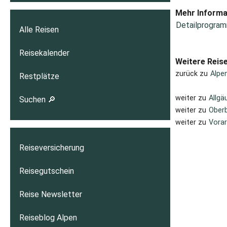
Mehr Informa
Detailprogram
Alle Reisen
Reisekalender
Weitere Reis
zurück zu
Alpe
Restplätze
weiter zu
Allgä
Suchen 🔎
weiter zu
Oberb
weiter zu
Vorar
Reiseversicherung
Reisegutschein
Reise Newsletter
Reiseblog Alpen