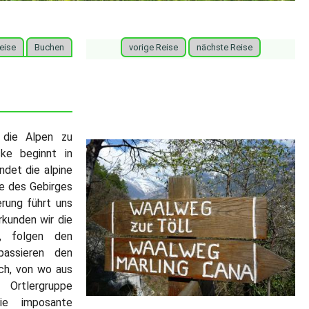
eise
Buchen
vorige Reise
nächste Reise
g
 die Alpen zu
ke beginnt in
ndet die alpine
te des Gebirges
erung führt uns
kunden wir die
, folgen den
passieren den
och, von wo aus
 Ortlergruppe
ie imposante