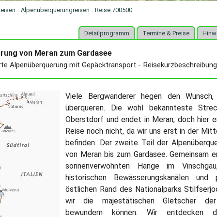
reisen
:
Alpenüberquerungreisen
:
Reise 700500
Detailprogramm
Termine & Preise
Hinw
erung von Meran zum Gardasee
rte Alpenüberquerung mit Gepäcktransport - Reisekurzbeschreibun
Viele Bergwanderer hegen den Wunsch,
überqueren. Die wohl bekannteste Strec
Oberstdorf und endet in Meran, doch hier e
Reise noch nicht, da wir uns erst in der Mit
befinden. Der zweite Teil der Alpenüberqu
von Meran bis zum Gardasee. Gemeinsam er
sonnenverwöhnten Hänge im Vinschgau
historischen Bewässerungskanälen und 
östlichen Rand des Nationalparks Stilfserj
wir die majestätischen Gletscher der
bewundern können. Wir entdecken d