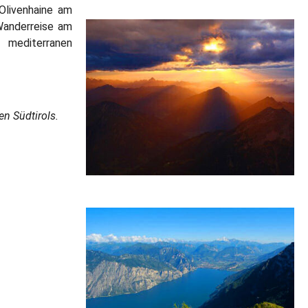
Olivenhaine am
Wanderreise am
mediterranen
n Südtirols.