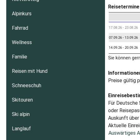
Reisetermine 
Alpinkurs
Fahrrad
17.08.26 - 23.08.26
07.09.26 - 13.09.26
Wellness
14.09.26 - 20.09.26
Familie
Sie können ger
Reisen mit Hund
Informationen
Preise gültig 
Schneeschuh
Einreisebest
Skitouren
Für Deutsche S
oder Reisepass
Ski alpin
Auskunft über 
Aktuelle Einrei
Langlauf
Auswärtiges A