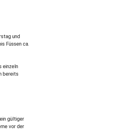
rstag und
bis Füssen ca.
s einzeln
n bereits
ein gültiger
rne vor der