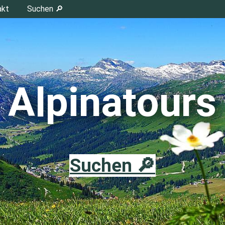
akt
Suchen 🔎
Alpinatours
Suchen 🔎