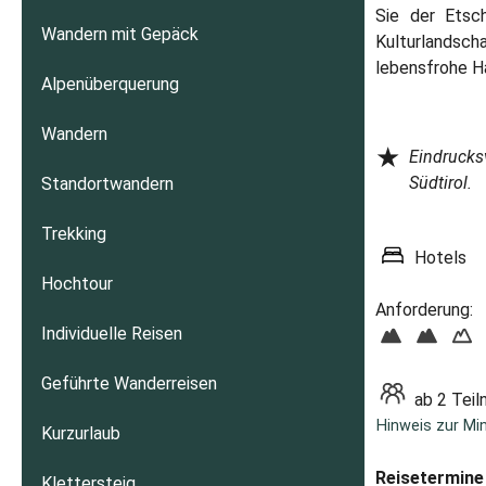
Sie der Etsc
Wandern mit Gepäck
Kulturlandsch
lebensfrohe H
Alpenüberquerung
Wandern
★
Eindrucksv
Südtirol.
Standortwandern
Trekking
Hotels
Hochtour
Anforderung:
Individuelle Reisen
Geführte Wanderreisen
ab 2 Tei
Hinweis zur Mi
Kurzurlaub
Reisetermine 
Klettersteig