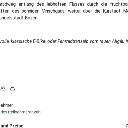
hradweg entlang des lebhaften Flusses durch die fruchtba
aften des sonnigen Vinschgaus, weiter über die Kurstadt Me
andelsstadt Bozen.
olle, klassische E-Bike- oder Fahrradtransalp vom rauen Allgäu in
lnehmer
ndestteilnehmeranzahl
und Preise: