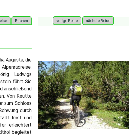
eise
Buchen
vorige Reise
nächste Reise
ia Augusta, die
Alpenradreise.
önig Ludwigs
tein führt Sie
d anschließend
pen. Von Reutte
er zum Schloss
 Schwung durch
nstadt Imst und
er erleichtert
irol begleitet