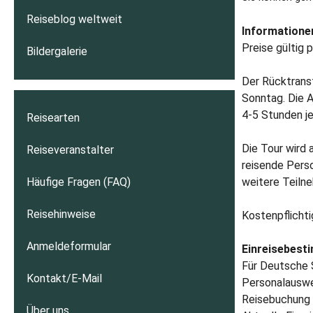
Reiseblog weltweit
Informationen
Preise gültig 
Bildergalerie
Der Rücktrans
Sonntag. Die A
4-5 Stunden j
Reisearten
Die Tour wird 
Reiseveranstalter
reisende Perso
Häufige Fragen (FAQ)
weitere Teiln
Reisehinweise
Kostenpflichti
Anmeldeformular
Einreisebest
Für Deutsche S
Kontakt/E-Mail
Personalauswei
Reisebuchung A
Über uns