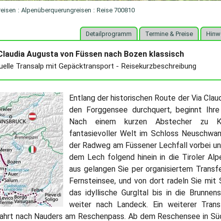
reisen
:
Alpenüberquerungreisen
:
Reise 700810
Detailprogramm
Termine & Preise
Hinw
 Claudia Augusta von Füssen nach Bozen klassisch
duelle Transalp mit Gepäcktransport - Reisekurzbeschreibung
Entlang der historischen Route der Via Claud
den Forggensee durchquert, beginnt Ihre 
Nach einem kurzen Abstecher zu K
fantasievoller Welt im Schloss Neuschwans
der Radweg am Füssener Lechfall vorbei un
dem Lech folgend hinein in die Tiroler Al
aus gelangen Sie per organisiertem Transf
Fernsteinsee, und von dort radeln Sie mit
das idyllische Gurgltal bis in die Brunne
weiter nach Landeck. Ein weiterer Transf
fahrt nach Nauders am Reschenpass. Ab dem Reschensee in Südt