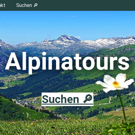
akt
Suchen 🔎
Alpinatours
Suchen 🔎