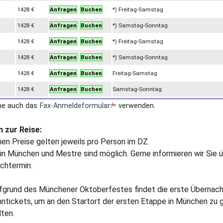
1428 €
Anfragen
Buchen
*) Freitag-Samstag
1428 €
Anfragen
Buchen
*) Samstag-Sonntag
1428 €
Anfragen
Buchen
*) Freitag-Samstag
1428 €
Anfragen
Buchen
*) Samstag-Sonntag
1428 €
Anfragen
Buchen
Freitag-Samstag
1428 €
Anfragen
Buchen
Samstag-Sonntag
ne auch das
Fax-Anmeldeformular
verwenden.
 zur Reise:
en Preise gelten jeweils pro Person im DZ.
n München und Mestre sind möglich. Gerne informieren wir Sie ü
chtermin.
ufgrund des Münchener Oktoberfestes findet die erste Übernach
hntickets, um an den Startort der ersten Etappe in München zu g
lten.