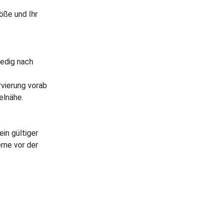
öße und Ihr
nedig nach
vierung vorab
elnähe.
ein gültiger
rne vor der