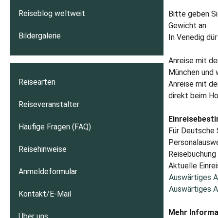
Reiseblog weltweit
Bitte geben Si
Gewicht an.
Bildergalerie
In Venedig dü
Anreise mit d
München und w
Reisearten
Anreise mit d
direkt beim Ho
Reiseveranstalter
Einreisebest
Häufige Fragen (FAQ)
Für Deutsche S
Personalauswei
Reisehinweise
Reisebuchung A
Aktuelle Einrei
Anmeldeformular
Auswärtiges A
Auswärtiges A
Kontakt/E-Mail
Mehr Informa
Über uns