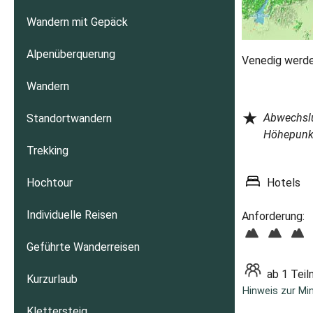
Wandern mit Gepäck
Alpenüberquerung
Venedig werden
Wandern
★
Abwechslu
Standortwandern
Höhepunk
Trekking
Hochtour
Hotels
Individuelle Reisen
Anforderung:
Geführte Wanderreisen
ab 1 Tei
Kurzurlaub
Hinweis zur Mi
Klettersteig