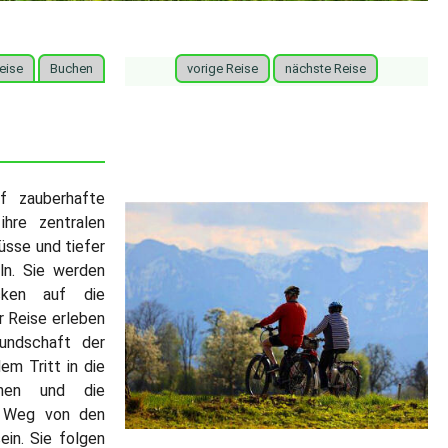
eise
Buchen
vorige Reise
nächste Reise
uf zauberhafte
hre zentralen
üsse und tiefer
ln. Sie werden
cken auf die
r Reise erleben
undschaft der
em Tritt in die
chen und die
m Weg von den
ein. Sie folgen