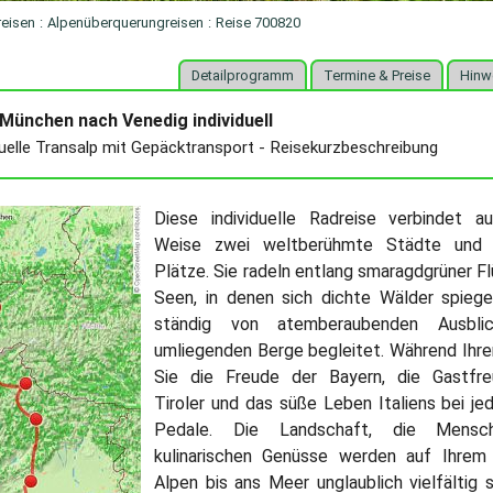
reisen
:
Alpenüberquerungreisen
:
Reise 700820
Detailprogramm
Termine & Preise
Hinw
München nach Venedig individuell
duelle Transalp mit Gepäcktransport - Reisekurzbeschreibung
Diese individuelle Radreise verbindet a
Weise zwei weltberühmte Städte und i
Plätze. Sie radeln entlang smaragdgrüner Fl
Seen, in denen sich dichte Wälder spiege
ständig von atemberaubenden Ausbli
umliegenden Berge begleitet. Während Ihre
Sie die Freude der Bayern, die Gastfre
Tiroler und das süße Leben Italiens bei jed
Pedale. Die Landschaft, die Mens
kulinarischen Genüsse werden auf Ihre
Alpen bis ans Meer unglaublich vielfältig s