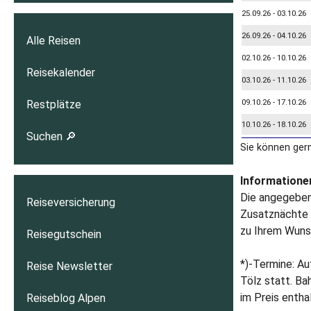
25.09.26 - 03.10.26
26.09.26 - 04.10.26
Alle Reisen
02.10.26 - 10.10.26
Reisekalender
03.10.26 - 11.10.26
09.10.26 - 17.10.26
Restplätze
10.10.26 - 18.10.26
Suchen 🔎
Sie können ger
Informationen
Die angegeben
Reiseversicherung
Zusatznächte i
zu Ihrem Wuns
Reisegutschein
*)-Termine: A
Reise Newsletter
Tölz statt. Ba
im Preis entha
Reiseblog Alpen