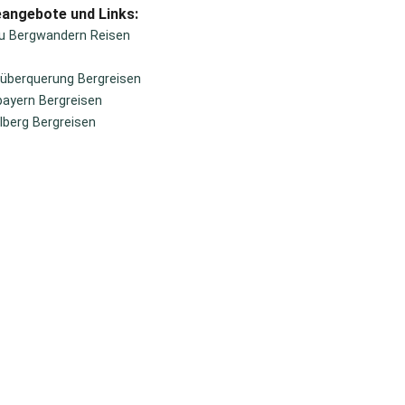
eangebote und Links:
äu Bergwandern Reisen
überquerung Bergreisen
ayern Bergreisen
lberg Bergreisen