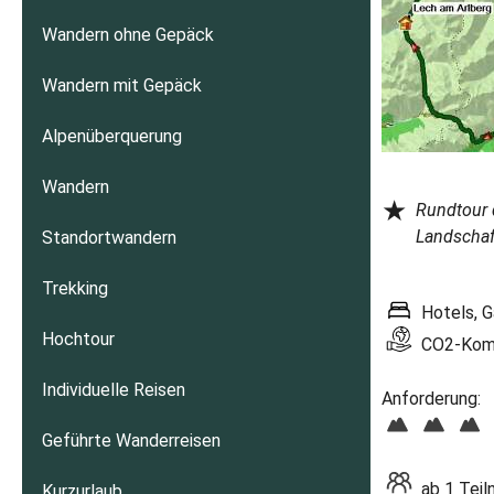
Wandern ohne Gepäck
Wandern mit Gepäck
Alpenüberquerung
Wandern
★
Rundtour 
Landschaf
Standortwandern
Trekking
Hotels, 
Hochtour
CO2-Kompe
Individuelle Reisen
Anforderung:
Geführte Wanderreisen
ab 1 Tei
Kurzurlaub