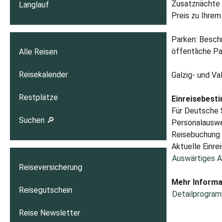
Zusatznächte i
Langlauf
Preis zu Ihre
Parken: Beschr
öffentliche Pa
Alle Reisen
Reisekalender
Galzig- und Va
Restplätze
Einreisebest
Für Deutsche S
Suchen 🔎
Personalauswei
Reisebuchung A
Aktuelle Einrei
Auswärtiges A
Reiseversicherung
Mehr Informa
Reisegutschein
Detailprogram
Reise Newsletter