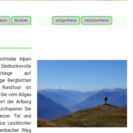
eise
Buchen
vorige Reise
nächste Reise
echtaler Alpen
Eindrucksvolle
nstiege auf
ge Berghütten
 Rundtour ist
Sie vom Allgäu
hrt der Arlberg
urchqueren Sie
anzer Tal und
ur Leutkircher
rumbacher Weg