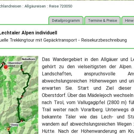
chlandreisen
:
Allgäureisen
:
Reise 720050
Detailprogramm
Termine & Preise
Hinw
Lechtaler Alpen individuell
duelle Trekkingtour mit Gepäcktransport - Reisekurzbeschreibung
Das Wandergebiet in den Allgäuer und L
gehört zu den vielseitigsten der Alpen. 
Landschaften, anspruchsvolle A
abwechslungsreichen Höhenwegen und uri
erwarten Sie. Start und Ziel dieser
Oberstdorf. Über das Mädelejoch wechseln 
nach Tirol, vom Vallugagipfel (2800 m) fü
Trail weiter nach Vorarlberg. Unterwegs d
bekannte Täler wie das Lech- und St
wandern auf abwechslungsreichen Wegen z
Hütte. Nach der Höhenwanderung am K