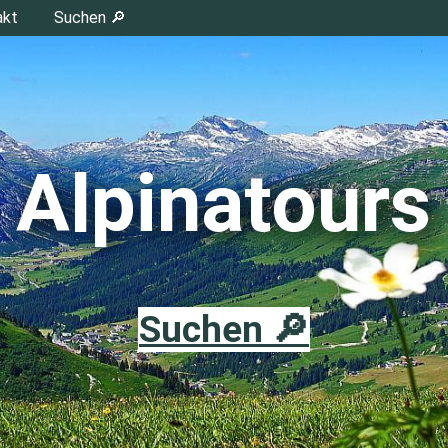
akt
Suchen 🔎
Alpinatours
Suchen 🔎