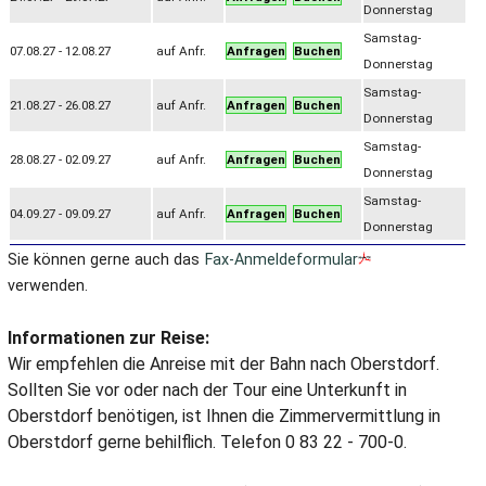
Donnerstag
Samstag-
07.08.27 - 12.08.27
auf Anfr.
Anfragen
Buchen
Donnerstag
Samstag-
21.08.27 - 26.08.27
auf Anfr.
Anfragen
Buchen
Donnerstag
Samstag-
28.08.27 - 02.09.27
auf Anfr.
Anfragen
Buchen
Donnerstag
Samstag-
04.09.27 - 09.09.27
auf Anfr.
Anfragen
Buchen
Donnerstag
Sie können gerne auch das
Fax-Anmeldeformular
verwenden.
Informationen zur Reise:
Wir empfehlen die Anreise mit der Bahn nach Oberstdorf.
Sollten Sie vor oder nach der Tour eine Unterkunft in
Oberstdorf benötigen, ist Ihnen die Zimmervermittlung in
Oberstdorf gerne behilflich. Telefon 0 83 22 - 700-0.