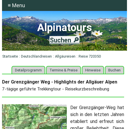
≡ Menu
Alpinatours
Suchen 🔎
Startseite
:
Deutschlandreisen
:
Allgäureisen
:
Reise 720350
Detailprogramm
Termine & Preise
Hinweise
Buchen
Der Grenzgänger Weg - Highlights der Allgäuer Alpen
7-tägige geführte Trekkingtour - Reisekurzbeschreibung
Der Grenzgänger-Weg hat
sich in den letzten Jahren
etabliert und erfreut sich
großer Beliebtheit. Diese