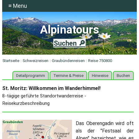
≡ Menu
Alpinatours
Suchen 🔎
Startseite
:
Schweizreisen
:
Graubündenreisen
:
Reise 750800
Detailprogramm
Termine & Preise
Hinweise
Buchen
St. Moritz: Willkommen im Wanderhimmel!
8-tägige geführte Standortwanderreise -
Reisekurzbeschreibung
Das Oberengadin wird oft
als der "Festsaal der
Alpen" bezeichnet, wie es