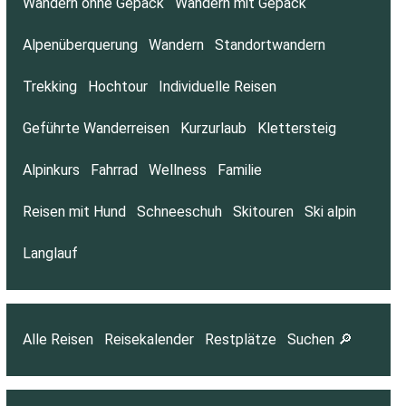
Wandern ohne Gepäck
Wandern mit Gepäck
Alpenüberquerung
Wandern
Standortwandern
Trekking
Hochtour
Individuelle Reisen
Geführte Wanderreisen
Kurzurlaub
Klettersteig
Alpinkurs
Fahrrad
Wellness
Familie
Reisen mit Hund
Schneeschuh
Skitouren
Ski alpin
Langlauf
Alle Reisen
Reisekalender
Restplätze
Suchen 🔎