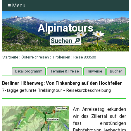
≡ Menu
Alpinatours
Suchen 🔎
Startseite
:
Österreichreisen
:
Tirolreisen
:
Reise 800600
Detailprogramm
Termine & Preise
Hinweise
Buchen
Berliner Höhenweg: Von Finkenberg auf den Hochfeiler
7-tägige geführte Trekkingtour - Reisekurzbeschreibung
Am Anreisetag erkunden
wir das Zillertal auf der
fast einstündigen
Bahnfahrt von Jenbach im