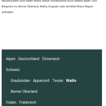
Reiseauswahl sind neben Wallis dieser Schweizreise auch weitere Alpen- und
Bergreise ins Berner Oberland, Wallis, Engadin oder die Mont Blanc Region
enthalten.
Alpen
Deutschland
Österreich
Schweiz
Graubünden
Appenzell
Tessin
Wallis
Berner Oberland
Italien
Frankreich