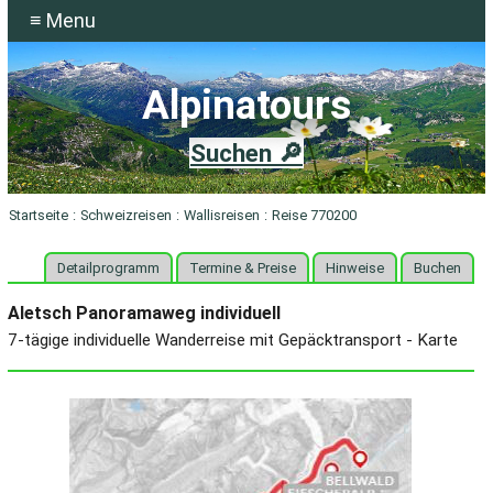
≡ Menu
Alpinatours
Suchen 🔎
Startseite
:
Schweizreisen
:
Wallisreisen
:
Reise 770200
Detailprogramm
Termine & Preise
Hinweise
Buchen
Aletsch Panoramaweg individuell
7-tägige individuelle Wanderreise mit Gepäcktransport - Karte