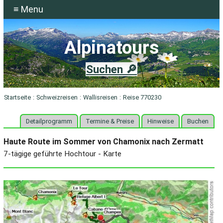
≡ Menu
Alpinatours
Suchen 🔎
Startseite
:
Schweizreisen
:
Wallisreisen
:
Reise 770230
Detailprogramm
Termine & Preise
Hinweise
Buchen
Haute Route im Sommer von Chamonix nach Zermatt
7-tägige geführte Hochtour - Karte