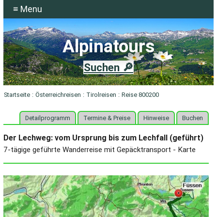
≡ Menu
Alpinatours
Suchen 🔎
Startseite
:
Österreichreisen
:
Tirolreisen
:
Reise 800200
Detailprogramm
Termine & Preise
Hinweise
Buchen
Der Lechweg: vom Ursprung bis zum Lechfall (geführt)
7-tägige geführte Wanderreise mit Gepäcktransport - Karte