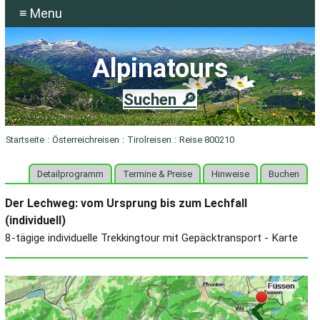
≡ Menu
Alpinatours
Suchen 🔎
Startseite
:
Österreichreisen
:
Tirolreisen
:
Reise 800210
Detailprogramm
Termine & Preise
Hinweise
Buchen
Der Lechweg: vom Ursprung bis zum Lechfall
(individuell)
8-tägige individuelle Trekkingtour mit Gepäcktransport - Karte