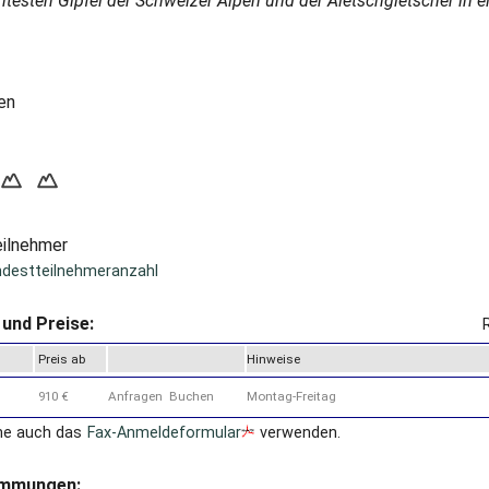
testen Gipfel der Schweizer Alpen und der Aletschgletscher in e
en
eilnehmer
ndestteilnehmeranzahl
und Preise:
Preis ab
Hinweise
910 €
Anfragen Buchen
Montag-Freitag
ne auch das
Fax-Anmeldeformular
verwenden.
immungen: