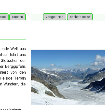
eise
Buchen
vorige Reise
nächste Reise
erende Welt aus
tour führt uns
 Gletscher der
er Berggipfeln.
iniert von den
 eisige Terrain
n Wundern, die