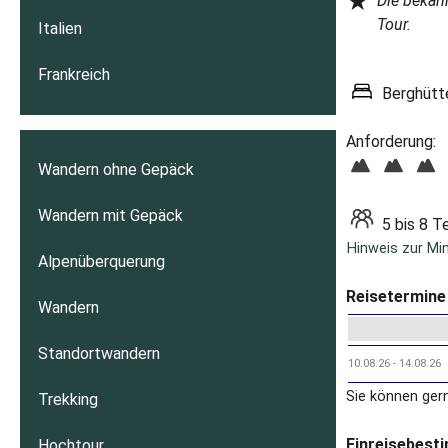
★
Die bekann
Tour.
Italien
Frankreich
Berghütt
Anforderung:
Wandern ohne Gepäck
Wandern mit Gepäck
5 bis 8 T
Hinweis zur Mi
Alpenüberquerung
Reisetermine 
Wandern
Standortwandern
10.08.26 - 14.08.26
Sie können ger
Trekking
Einreisebest
Hochtour