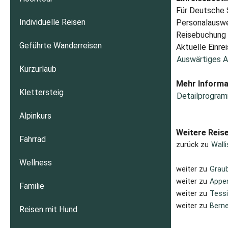
Für Deutsche S
Individuelle Reisen
Personalauswei
Reisebuchung A
Geführte Wanderreisen
Aktuelle Einrei
Auswärtiges A
Kurzurlaub
Mehr Informa
Klettersteig
Detailprogram
Alpinkurs
Weitere Reis
Fahrrad
zurück zu
Wall
Wellness
weiter zu
Grau
weiter zu
Appen
Familie
weiter zu
Tessi
weiter zu
Berne
Reisen mit Hund