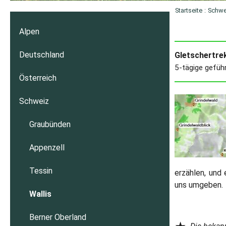
Startseite
:
Schwe
Alpen
Deutschland
Gletschertrek
5-tägige gefüh
Österreich
Schweiz
Graubünden
Appenzell
Tessin
erzählen, und
uns umgeben.
Wallis
Berner Oberland