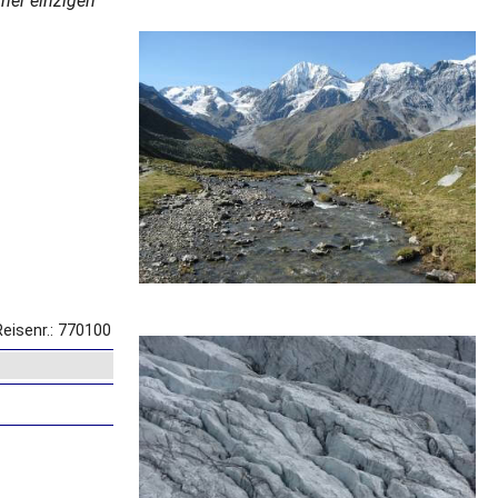
iner einzigen
Reisenr.: 770100