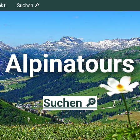
akt
Suchen 🔎
Alpinatours
Suchen 🔎